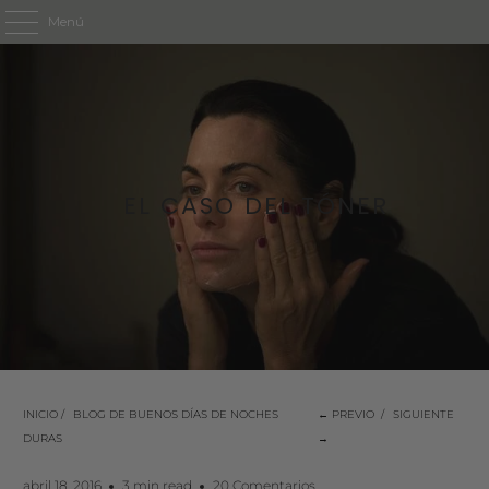
Menú
EL CASO DEL TÓNER
INICIO
/
BLOG DE BUENOS DÍAS DE NOCHES
← PREVIO
/
SIGUIENTE
DURAS
→
abril 18, 2016
3 min read
20 Comentarios