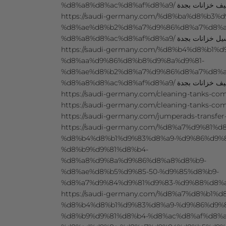
%d8%a8%d8%ac%d8%af%d8%a9/ 
https://saudi-germany.com/%d8%ba%d8%b3%
%d8%ae%d8%b2%d8%a7%d9%86%d8%a7%d8%a
%d8%a8%d8%ac%d8%af%d8%a9/ زانات بجدة
https://saudi-germany.com/%d8%b4%d8%b1%
%d8%aa%d9%86%d8%b8%d9%8a%d9%81-
%d8%ae%d8%b2%d8%a7%d9%86%d8%a7%d8%a
%d8%a8%d8%ac%d8%af%d8%a9/ بجدة
https://saudi-germany.com/cleaning-tanks-com
https://saudi-germany.com/cleaning-tanks-c
https://saudi-germany.com/jumperads-transfer-
https://saudi-germany.com/%d8%a7%d9%81%d
%d8%b4%d8%b1%d9%83%d8%a9-%d9%86%d9%
%d8%b9%d9%81%d8%b4-
%d8%a8%d9%8a%d9%86%d8%a8%d8%b9-
%d8%ae%d8%b5%d9%85-50-%d9%85%d8%b9-
%d8%a7%d9%84%d9%81%d9%83-%d9%88%d8%a
https://saudi-germany.com/%d8%a7%d8%b1%
%d8%b4%d8%b1%d9%83%d8%a9-%d9%86%d9%
%d8%b9%d9%81%d8%b4-%d8%ac%d8%af%d8%a