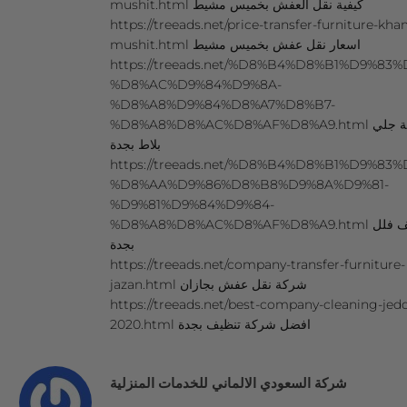
mushit.html كيفية نقل العفش بخميس مشيط
https://treeads.net/price-transfer-furniture-kha
mushit.html اسعار نقل عفش بخميس مشيط
https://treeads.net/%D8%B4%D8%B1%D9%83%
%D8%AC%D9%84%D9%8A-
%D8%A8%D9%84%D8%A7%D8%B7-
%D8%A8%D8%AC%D8%AF%D8%A9.html شركة جلي
بلاط بجدة
https://treeads.net/%D8%B4%D8%B1%D9%83%
%D8%AA%D9%86%D8%B8%D9%8A%D9%81-
%D9%81%D9%84%D9%84-
%D8%A8%D8%AC%D8%AF%D8%A9.html تنظيف فلل
بجدة
https://treeads.net/company-transfer-furniture-
jazan.html شركة نقل عفش بجازان
https://treeads.net/best-company-cleaning-jed
2020.html افضل شركة تنظيف بجدة
شركة السعودي الالماني للخدمات المنزلية