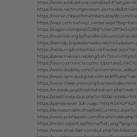
https://www.podcastone.com/site/rd?satype
https://www.rechnungswesen-portal.de/bitri
https://monarchbeachmembers.play18.com/V
https://wayi.com.tw/wayi_center.aspx?flag=
https://d.agkn.com/pixel/2389/?che=29794342
https://mobilize.org.br/handlers/anunciosha
https://bemidji.bigdealsmedia.net/include
https://hslda.org/content/a/LinkTracker.as
https://panarmenian.net/eng/tofv?tourl=htt
https://lavoro.provincia.como.it/portale/Lin
https://www.dodeley.com/?action=show_ad&
https://www.ignicaodigital.com.br/affiliate
https://www.cheerunion.org/tracker/index.h
https://m.wedkuje.pl/mobile/redirect.php?re
https://area51.to/go/out.php?s=100&l=site&u
https://games4ever.3dn.ru/go?http%3A%2F%2
https://de.reasonable.shop/SetCurrency.asp
https://www.pcbheaven.com/forum/index.php
https://mobo.osport.ee/Home/SetLang?lang=
https://www.shop-bell.com/out.php?id=kiboc