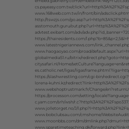
embed.gabrielny.com/embedlink?key=f12cc3d
cs.payeasy.com.tw/click?url=http%3A%2F%2F
www.168web.com.tw/in/front/bin/adsclick.p
http://tswzjs.com/go.asp?url=http%3A%2F%2
asstomouth.guru/out.php?url=http%3A%2F%2
advtest.exibart.com/adv/adv.php?id_banner=
https://thairesidents.com/l.php?b=85&p=2,5
www.latestnigeriannews.com/link_channel.
www.haogaoyao.com/proad/default.aspx?url
globalmedia51.ru/bitrix/redirect.php?goto=
citysafari.nl/Home/setCulture?language=en
es.catholic.net/ligas/ligasframe.phtml?liga
https://slashwrestling.com/cgi-bin/redirect
lorena-kuhni.kz/redirect?link=http%3A%2F%2
www.webshoptrustmark.fr/Change/en?return
https://processon.com/setting/locale?lang
c.yam.com/srh/wsh/r.c?http%3A%2F%2Fspo33
www.jolletorget.no/J/l.php?l=http%3A%2F%2
www.bobclubsau.com/cmshome/WebsiteAudit
www.moonbbs.com/dm/dmlink.php?dmurl=h
www.sparetimeteaching.dk/forward.php?lin