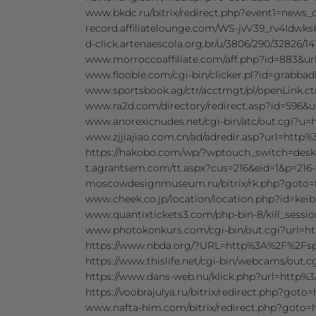
www.bkdc.ru/bitrix/redirect.php?event
record.affiliatelounge.com/WS-jvV39_rv4Id
d-click.artenaescola.org.br/u/3806/290/3282
www.morroccoaffiliate.com/aff.php?id=883&
www.flooble.com/cgi-bin/clicker.pl?id=grab
www.sportsbook.ag/ctr/acctmgt/pl/openLink
www.ra2d.com/directory/redirect.asp?id=59
www.anorexicnudes.net/cgi-bin/atc/out.cgi
www.zjjiajiao.com.cn/ad/adredir.asp?url=ht
https://hakobo.com/wp/?wptouch_switch=de
t.agrantsem.com/tt.aspx?cus=216&eid=1&p=21
moscowdesignmuseum.ru/bitrix/rk.php?got
www.cheek.co.jp/location/location.php?id=k
www.quantixtickets3.com/php-bin-8/kill_ses
www.photokonkurs.com/cgi-bin/out.cgi?url
https://www.nbda.org/?URL=http%3A%2F%2F
https://www.thislife.net/cgi-bin/webcams/ou
https://www.dans-web.nu/klick.php?url=htt
https://voobrajulya.ru/bitrix/redirect.php?g
www.nafta-him.com/bitrix/redirect.php?got