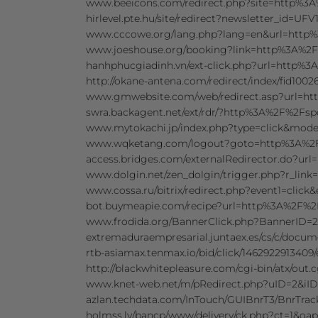
www.beeicons.com/redirect.php?site=http%
hirlevel.pte.hu/site/redirect?newslette
www.cccowe.org/lang.php?lang=en&url=htt
www.joeshouse.org/booking?link=http%3A%2
hanhphucgiadinh.vn/ext-click.php?url=http
http://okane-antena.com/redirect/index/fid1
www.gmwebsite.com/web/redirect.asp?url=
swra.backagent.net/ext/rdr/?http%3A%2F%2Fs
www.mytokachi.jp/index.php?type=click&mo
www.wqketang.com/logout?goto=http%3A%2
access.bridges.com/externalRedirector.do?u
www.dolgin.net/zen_dolgin/trigger.php?r_l
www.cossa.ru/bitrix/redirect.php?event1=cl
bot.buymeapie.com/recipe?url=http%3A%2F%
www.frodida.org/BannerClick.php?BannerID
extremaduraempresarial.juntaex.es/cs/c/docu
rtb-asiamax.tenmax.io/bid/click/14629229134
http://blackwhitepleasure.com/cgi-bin/atx/o
www.knet-web.net/m/pRedirect.php?uID=2&i
azlan.techdata.com/InTouch/GUIBnrT3/BnrTr
holmss.lv/bancp/www/delivery/ck.php?ct=1&