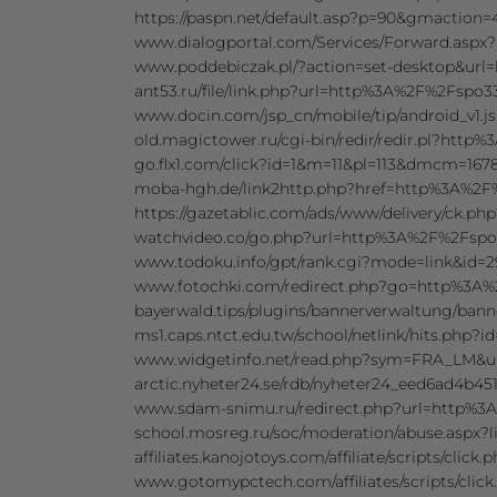
https://paspn.net/default.asp?p=90&gmactio
www.dialogportal.com/Services/Forward.asp
www.poddebiczak.pl/?action=set-desktop&u
ant53.ru/file/link.php?url=http%3A%2F%2Fspo
www.docin.com/jsp_cn/mobile/tip/android_v
old.magictower.ru/cgi-bin/redir/redir.pl?ht
go.flx1.com/click?id=1&m=11&pl=113&dmcm=
moba-hgh.de/link2http.php?href=http%3A%2
https://gazetablic.com/ads/www/delivery/ck
watchvideo.co/go.php?url=http%3A%2F%2Fsp
www.todoku.info/gpt/rank.cgi?mode=link&id
www.fotochki.com/redirect.php?go=http%3A
bayerwald.tips/plugins/bannerverwaltung/ba
ms1.caps.ntct.edu.tw/school/netlink/hits.ph
www.widgetinfo.net/read.php?sym=FRA_LM&
arctic.nyheter24.se/rdb/nyheter24_eed6ad4b
www.sdam-snimu.ru/redirect.php?url=http%
school.mosreg.ru/soc/moderation/abuse.asp
affiliates.kanojotoys.com/affiliate/scripts/c
www.gotomypctech.com/affiliates/scripts/cl