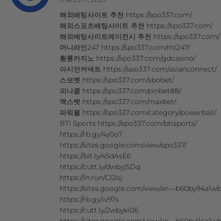
해외배팅사이트 추천 https://spo337.com/
해외스포츠배팅사이트 추천 https://spo337.com/
해외배팅사이트에이전시 추천 https://spo337.com/
머니라인247 https://spo337.com/ml247/
황룡카지노 https://spo337.com/gdcasino/
아시안커넥트 https://spo337.com/asianconnect/
스보벳 https://spo337.com/sbobet/
피나클 https://spo337.com/pinbet88/
맥스벳 https://spo337.com/maxbet/
파워볼 https://spo337.com/category/powerball/
BTI Sports https://spo337.com/btisports/
https://rb.gy/4y0o7
https://sites.google.com/view/spo337/
https://bit.ly/45dAsE6
https://cutt.ly/dwbyj5Dq
https://ln.run/Cl2oj
https://sites.google.com/view/xn—b60by
https://rb.gy/iv97s
https://cutt.ly/2wbyki06