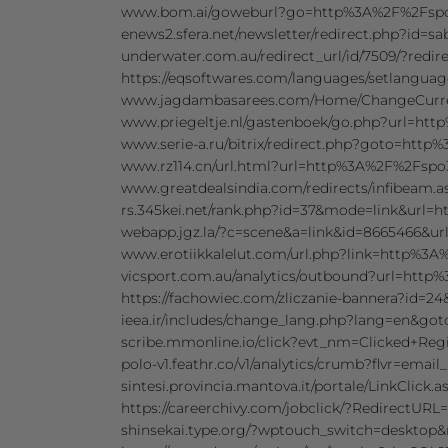
www.bom.ai/goweburl?go=http%3A%2F%2Fsp
enews2.sfera.net/newsletter/redirect.php?i
underwater.com.au/redirect_url/id/7509/?re
https://eqsoftwares.com/languages/setlang
www.jagdambasarees.com/Home/ChangeCurr
www.priegeltje.nl/gastenboek/go.php?url=h
www.serie-a.ru/bitrix/redirect.php?goto=ht
www.rz114.cn/url.html?url=http%3A%2F%2Fsp
www.greatdealsindia.com/redirects/infibea
rs.345kei.net/rank.php?id=37&mode=link&ur
webapp.jgz.la/?c=scene&a=link&id=8665466&
www.erotiikkalelut.com/url.php?link=http%
vicsport.com.au/analytics/outbound?url=ht
https://fachowiec.com/zliczanie-bannera?id
ieea.ir/includes/change_lang.php?lang=en&
scribe.mmonline.io/click?evt_nm=Clicked+R
polo-v1.feathr.co/v1/analytics/crumb?flvr=em
sintesi.provincia.mantova.it/portale/LinkCli
https://careerchivy.com/jobclick/?Redirect
shinsekai.type.org/?wptouch_switch=deskto