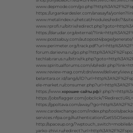
shop.yuliyababich.eu/RU/ViewSwitcher/Swit
www.depmode.com/go.php?http%3A%2F%2Fs
https://urgankardesler.com/anasayfa/yonlen
www.metalindex.ru/netcat/modules/redir/?&
www.rprofi.ru/bitrix/redirect.php?goto=htt
https://darudar.org/external/?link=http%3A%
www.postsabuy.com/autopost4/page/g
www.perimeter.org/track.pdf?url=http%3A%
forum.darievna.ru/go.php?http%3A%2F%2Fsp
techlab.rarus.ru/bitrix/rk.php?goto=http%3A
www.spiritualforums.com/vb/redir.php?link
www.review-mag.com/cdn/www/delivery/view.
belantara.or.id/lang/s/ID?url=http%3A%2F%2F
ele-market.ru/consumer.php?url=http%3A%2
https://www.хорошие-сайты.рф/r.php?r=http
https://jobsflagger.com/jobclick/?Redirect
https://gpoltava.com/away/?go=http%3A%2F%
www.cardexchange.com/index.php/tools/pack
services.nfpa.org/Authentication/GetSSOSes
http://spaceup.org/?wptouch_switch=mobile
yarko-zhivi.ru/redirect?url=http%3A%2F%2Fs