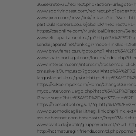
365sekretov.ru/redirect.php?action=url&go
www.sgdrivingtest.com/redirect.php?page=
www.jxren.com/news/link/link.asp?id=7&url
particularcareers.co.uk/jobclick/?Redirect
https://bsaonline.com/MunicipalDirectory/Se
www.elit-apartament.ru/go?http%3A%2F%2Fs
sendai.japansf.net/rank.cgi?mode=link&id=1
www.bmwfanatics.ru/goto.php?l=http%3A%2
www.saabsportugal.com/forum/index.php?th
www.interecm.com/interecm/tracker?op=cli
cms.sive.it/Jump.aspx?gotourl=http%3A%2F%
largusladaclub.ru/go/url=https:/http%3A%2F
https://kekeeimpex.com/Home/ChangeCurre
mycounter.com.ua/go.php?http%3A%2F%2Fsp
l2base.su/go?http%3A%2F%2Fspo337.com%2F
https://freeseotool.org/url/?q=http%3A%2F%2
www.duomodicagliari.it/reg_link.php?link_e
assine.hostnet.com.br/cadastro/?rep=17&url
www.dvnlp.de/profile/gruppe/redirect/5?url
http://hotmaturegirlfriends.com/cl.php?p