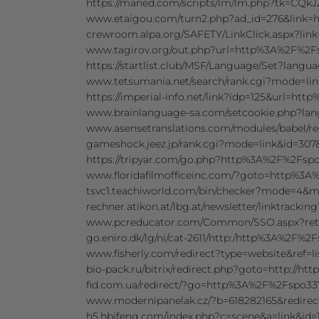
https://maned.com/scripts/lm/lm.php?tk
www.etaigou.com/turn2.php?ad_id=276&link
crewroom.alpa.org/SAFETY/LinkClick.aspx?l
www.tagirov.org/out.php?url=http%3A%2F%2
https://startlist.club/MSF/Language/Set?la
www.tetsumania.net/search/rank.cgi?mode=l
https://imperial-info.net/link?idp=125&url=
www.brainlanguage-sa.com/setcookie.php?l
www.asensetranslations.com/modules/babel
gameshock.jeez.jp/rank.cgi?mode=link&id=3
https://tripyar.com/go.php?http%3A%2F%2Fs
www.floridafilmofficeinc.com/?goto=http%3
tsvc1.teachiworld.com/bin/checker?mode=4
rechner.atikon.at/lbg.at/newsletter/linktrac
www.pcreducator.com/Common/SSO.aspx?re
go.eniro.dk/lg/ni/cat-2611/http:/http%3A%2F%
www.fisherly.com/redirect?type=website&ref
bio-pack.ru/bitrix/redirect.php?goto=http:/
fid.com.ua/redirect/?go=http%3A%2F%2Fspo3
www.modernipanelak.cz/?b=618282165&redir
h5.hbifeng.com/index.php?c=scene&a=link&i