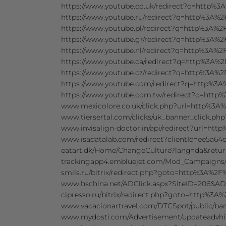
https://www.youtube.co.uk/redirect?q=http
https://www.youtube.ru/redirect?q=http%3A
https://www.youtube.pl/redirect?q=http%3A
https://www.youtube.gr/redirect?q=http%3A
https://www.youtube.nl/redirect?q=http%3A
https://www.youtube.ca/redirect?q=http%3A
https://www.youtube.cz/redirect?q=http%3A
https://www.youtube.com/redirect?q=http%
https://www.youtube.com.tw/redirect?q=htt
www.mexicolore.co.uk/click.php?url=http%3A
www.tiersertal.com/clicks/uk_banner_click.
www.invisalign-doctor.in/api/redirect?url=h
www.isadatalab.com/redirect?clientId=ee5a
eatart.dk/Home/ChangeCulture?lang=da&ret
trackingapp4.embluejet.com/Mod_Campaigns
smils.ru/bitrix/redirect.php?goto=http%3A%
www.hschina.net/ADClick.aspx?SiteID=206&
cipresso.ru/bitrix/redirect.php?goto=http%
www.vacacionartravel.com/DTCSpot/public/ba
www.mydosti.com/Advertisement/updateadvh