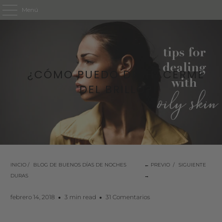
Menú
¿CÓMO PUEDO DESHACERME
DEL BRILLO?
INICIO
/
BLOG DE BUENOS DÍAS DE NOCHES
← PREVIO
/
SIGUIENTE
DURAS
→
febrero 14, 2018
3 min read
31 Comentarios