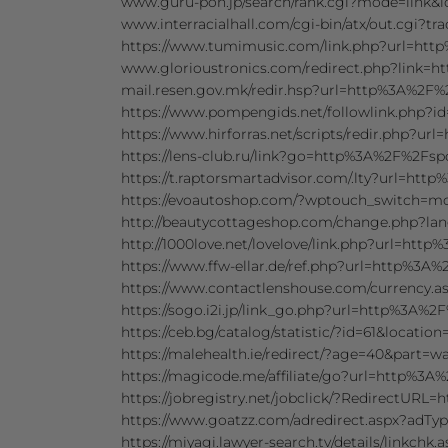
www.guru-pon.jp/search/rank.cgi?mode=link
www.interracialhall.com/cgi-bin/atx/out.cgi
https://www.tumimusic.com/link.php?url=h
www.glorioustronics.com/redirect.php?link
mail.resen.gov.mk/redir.hsp?url=http%3A%2
https://www.pompengids.net/followlink.php
https://www.hirforras.net/scripts/redir.php?
https://lens-club.ru/link?go=http%3A%2F%2F
https://t.raptorsmartadvisor.com/.lty?url=h
https://evoautoshop.com/?wptouch_switch=
http://beautycottageshop.com/change.php?
http://1000love.net/lovelove/link.php?url=h
https://www.ffw-ellar.de/ref.php?url=http%3
https://www.contactlenshouse.com/currenc
https://sogo.i2i.jp/link_go.php?url=http%3A
https://ceb.bg/catalog/statistic/?id=61&loca
https://malehealth.ie/redirect/?age=40&part
https://magicode.me/affiliate/go?url=http%
https://jobregistry.net/jobclick/?RedirectU
https://www.goatzz.com/adredirect.aspx?a
https://miyagi.lawyer-search.tv/details/link