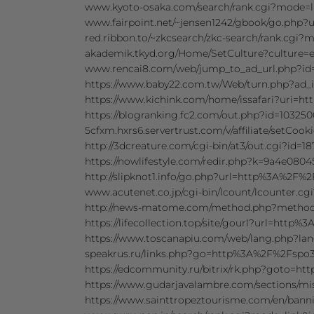
www.kyoto-osaka.com/search/rank.cgi?mode=
www.fairpoint.net/~jensen1242/gbook/go.ph
red.ribbon.to/~zkcsearch/zkc-search/rank.c
akademik.tkyd.org/Home/SetCulture?cultur
www.rencai8.com/web/jump_to_ad_url.php?i
https://www.baby22.com.tw/Web/turn.php?ad
https://www.kichink.com/home/issafari?uri
https://blogranking.fc2.com/out.php?id=103
5cfxm.hxrs6.servertrust.com/v/affiliate/setC
http://3dcreature.com/cgi-bin/at3/out.cgi?i
https://nowlifestyle.com/redir.php?k=9a4e
http://slipknot1.info/go.php?url=http%3A%2F
www.acutenet.co.jp/cgi-bin/lcount/lcounter
http://news-matome.com/method.php?metho
https://lifecollection.top/site/gourl?url=ht
https://www.toscanapiu.com/web/lang.php?
speakrus.ru/links.php?go=http%3A%2F%2Fsp
https://edcommunity.ru/bitrix/rk.php?goto=
https://www.gudarjavalambre.com/sections/m
https://www.sainttropeztourisme.com/en/ban