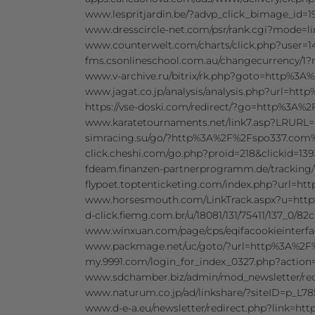
www.lespritjardin.be/?advp_click_bimage_id
www.dresscircle-net.com/psr/rank.cgi?mode
www.counterwelt.com/charts/click.php?user
fms.csonlineschool.com.au/changecurrency/
www.v-archive.ru/bitrix/rk.php?goto=http%3
www.jagat.co.jp/analysis/analysis.php?url=h
https://vse-doski.com/redirect/?go=http%3A
www.karatetournaments.net/link7.asp?LRU
simracing.su/go/?http%3A%2F%2Fspo337.com
click.cheshi.com/go.php?proid=218&clickid
fdeam.finanzen-partnerprogramm.de/trackin
flypoet.toptenticketing.com/index.php?url=
www.horsesmouth.com/LinkTrack.aspx?u=ht
d-click.fiemg.com.br/u/18081/131/75411/137_0
www.winxuan.com/page/cps/eqifacookieinter
www.packmage.net/uc/goto/?url=http%3A%2
my.9991.com/login_for_index_0327.php?acti
www.sdchamber.biz/admin/mod_newsletter/re
www.naturum.co.jp/ad/linkshare/?siteID=p
www.d-e-a.eu/newsletter/redirect.php?link=