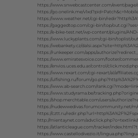
https://www.snwebcastcenter.com/event/pag
https://go.onelink.me/v1xd?pid=Patch&c=Mo
https://www.weather.net/cgi-bin/redir?http
https://gaggedtop.com/cgi-bin/top/out.cgi
https://e-bike-test.net/wp-content/plugins/
https://www.luckyplants.com/cgi-bin/toplist
https://webankety.cz/dalsi.aspx?site=http%3
https://runkeeper.com/apps/authorize?redir
https://www.emiratesvoice.com/footer/comme
https://envios.uces.edu.ar/control/click.m
https://www.rexart.com/cgi-rexart/al/affilia
https://ulfishing.ru/forum/go.php?http%3A%
https://www.ab-search.com/rank.cgi?mode=l
https://www.studyrama.be/tracking.php?orig
https://shop.merchtable.com/users/authoriz
https://nudewwedivas.forumcommunity.net/m
https://cztt.ru/redir.php?url=http%3A%2F%2F
http://mientaynet.com/advclick.php?o=textl
https://atlanticleague.com/tracker/index.ht
https://www.castellodivezio.it/lingua.php?l