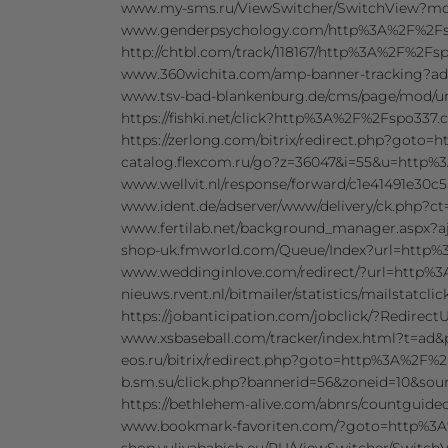
www.my-sms.ru/ViewSwitcher/SwitchView?mo
www.genderpsychology.com/http%3A%2F%2F
http://chtbl.com/track/118167/http%3A%2F%2F
www.360wichita.com/amp-banner-tracking?a
www.tsv-bad-blankenburg.de/cms/page/mod/u
https://fishki.net/click?http%3A%2F%2Fspo33
https://zerlong.com/bitrix/redirect.php?got
catalog.flexcom.ru/go?z=36047&i=55&u=htt
www.wellvit.nl/response/forward/c1e41491e3
www.ident.de/adserver/www/delivery/ck.php
www.fertilab.net/background_manager.aspx
shop-uk.fmworld.com/Queue/Index?url=http
www.weddinginlove.com/redirect/?url=http
nieuws.rvent.nl/bitmailer/statistics/mailstat
https://jobanticipation.com/jobclick/?Redi
www.xsbaseball.com/tracker/index.html?t=a
eos.ru/bitrix/redirect.php?goto=http%3A%2F
b.sm.su/click.php?bannerid=56&zoneid=10&s
https://bethlehem-alive.com/abnrs/countgui
www.bookmark-favoriten.com/?goto=http%3