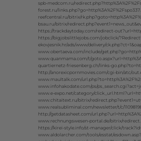
spb-medcom.ru/redirect.php?http%3A%2F%2
forest.ru/links.php?go=http%3A%2F%2Fspo33
reefcentral.ru/bitrix/rk.php?goto=http%3A%
bsau.ru/bitrix/redirect.php?event1=new
https://trackdaytoday.com/redirect-out?url
https://bigjobslittlejobs.com/jobclick/?Re
ekovjesnik.hr/ads/www/delivery/ck.php?ct=
www.obertaeva.com/include/get.php?go=ht
www.quanmama.com/t/goto.aspx?url=http%
quartiernetz-friesenberg.ch/links-go.php?t
http://anorexicpornmovies.com/cgi-bin/atc/
www.maultalk.com/url.php?to=http%3A%2F%
www.infohakodate.com/ps/ps_search.cgi?ac
www.e-expo.net/category/click_url.html?url
www.chitaitext.ru/bitrix/redirect.php?even
www.realsubliminal.com/newsletter/t/c/1109
http://getdatasheet.com/url.php?url=http%3
www.rechnungswesen-portal.de/bitrix/redir
https://kirei-style.info/st-manager/click/tr
www.aldolarcher.com/tools/esstat/esdown.a