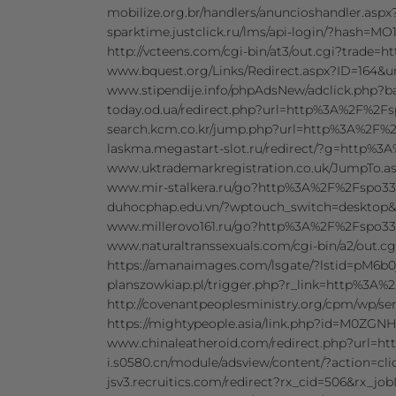
mobilize.org.br/handlers/anuncioshandler.a
sparktime.justclick.ru/lms/api-login/?ha
http://vcteens.com/cgi-bin/at3/out.cgi?trad
www.bquest.org/Links/Redirect.aspx?ID=164
www.stipendije.info/phpAdsNew/adclick.php
today.od.ua/redirect.php?url=http%3A%2F%2
search.kcm.co.kr/jump.php?url=http%3A%2F
laskma.megastart-slot.ru/redirect/?g=http%
www.uktrademarkregistration.co.uk/JumpTo.
www.mir-stalkera.ru/go?http%3A%2F%2Fspo3
duhocphap.edu.vn/?wptouch_switch=desktop
www.millerovo161.ru/go?http%3A%2F%2Fspo3
www.naturaltranssexuals.com/cgi-bin/a2/out
https://amanaimages.com/lsgate/?lstid=pM
planszowkiap.pl/trigger.php?r_link=http%3A
http://covenantpeoplesministry.org/cpm/wp
https://mightypeople.asia/link.php?id=M0
www.chinaleatheroid.com/redirect.php?url=
i.s0580.cn/module/adsview/content/?action=
jsv3.recruitics.com/redirect?rx_cid=506&rx