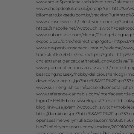
www.smkn5pontianak.sch.id/redirect/?alam
www.cheapdealuk.co.uk/go.php?url=http%3A
bilometro.brksedu.com.br/tracking?url=http
www.omschweiz.ch/select-your-country?pub
https://anacolle.net/?wptouch_switch=deskt
www.cubamusic.com/Home/ChangeLanguage?
expoclub.ru/bitrix/redirect.php?goto=http%
www.deypenburgschecourant.nl/reklame/www/
tramplintk.ru/bitrix/redirect.php?goto=htt
cnc.extranet.gencat.cat/treball_cnc/AppJav
www.gamecollections.co.uk/search/redirect.
bearcong.no1.sexy/hobby-delicious/rank.cgi
dawnofwar.org.ru/go?http%3A%2F%2Fspo337
www.surinenglish.com/backend/conectar.ph
www.reference-cannabis.com/interface/sort
login.0×69416d.co.uk/sso/logout?tenantId=
blog.link-usa.jp/emi?wptouch_switch=mobil
http://damki.net/go/?http%3A%2F%2Fspo337.
opensesame.wellymulia.zaxaa.com/b/6685113
ism3.infinityprosports.com/ismdata/200910060
apps.cancaonova.com/ads/www/delivery/ck.p