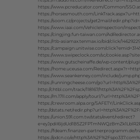
https://m.addthis.com/live/redirect/?url=ht
https://www.pcreducator.com/Common/SSO.
https://horsesmouth.com/LinkTrack.aspx?u=
https://soom.cz/projects/get2mail/redir.ph
https://www.iaai.com/VehicleInspection/Ins
https://cingjing.fun-taiwan.com/AdRedirect
https://rtb-asiamax.tenmax.io/bid/click/1462
https://campaign.unitwise.com/click?emid=3
https://www.swipeclock.com/sc/cookie.asp?s
https://www.gutscheinaffe.de/wp-content/pl
https://home.uceusa.com/Redirect.aspx?r=h
https://www.seankenney.com/include/jump.
https://runningcheese.com/go?url=http%3A%
http://chtbl.com/track/118167/http%3A%2F%2F
https://m.17ll.com/apply/tourl/?url=http%3A
https://crewroom.alpa.org/SAFETY/LinkClick
http://dstats.net/redir.php?url=http%3A%2F%
https://union.591.com.tw/stats/event/redirect?
e=eyJpdiI6IjdUd1B5Z2FPTmNWQzBmZk1Lbl
https://fdeam.finanzen-partnerprogramm.de/
https://pdcn.co/e/http%3A%2F%2Fspo337.com