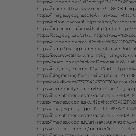
https://cse.google.cz/url?q=http%3A%2F%2Fs
https://scanmail.trustwave.com/?c=8510&d
https://images.google.co.kr/url?sa=t&url=h
https://animal.doctorsfile.jp/redirect/?ct=d
https://hr.pecom.ru/bitrix/rk.php?goto=htt
https://cse.google.ru/url?q=http%3A%2F%2Fs
https://cse.google.com/url?q=http%3A%2F%2
https://jump2.bdimg.com/mo/q/checkurl?url
https://severeweather.wmo.int/cgi-bin/goto
https://beam.jpn.org/rank.cgi?mode=link&ur
https://cse.google.com/url?sa=t&url=http%3
https://blogranking.fc2.com/out.php?id=414
https://wtk.db.com/777554543598768/optout
https://community.rsa.com/t5/custom/page/p
https://click.alamode.com/?adcode=CPEMAQ
https://images.google.sk/url?q=http%3A%2F
https://images.google.gr/url?q=http%3A%2F
https://click.alamode.com/?adcode=CPEMAQ
https://images.google.lv/url?sa=t&url=http
https://m.caijing.com.cn/member/logout?re
https://jamesattorney.agilecrm.com/click?u