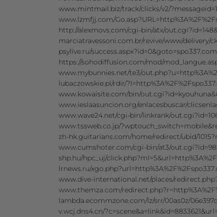
www.mintmail.biz/track/clicks/v2/?messagei
www.lzmfjj.com/Go.asp?URL=http%3A%2F%2F
http://alexmovs.com/cgi-bin/atx/out.cgi?id
marciatravessoni.com.br/revive/www/deliver
psylive.ru/success.aspx?id=0&goto=spo337.com
https://sohodiffusion.com/mod/mod_langue.a
www.mybunnies.net/te3/out.php?u=http%3A
lubaczowskie.pl/rdir/?l=http%3A%2F%2Fspo337
www.kowaisite.com/bin/out.cgi?id=kyouhun
www.ieslaasuncion.org/enlacesbuscar/clicse
www.wave24.net/cgi-bin/linkrank/out.cgi?id=
www.tssweb.co.jp/?wptouch_switch=mobile&
zh-hk.guitarians.com/home/redirect/ubid/10
www.cumshoter.com/cgi-bin/at3/out.cgi?id
shp.hu/hpc_uj/click.php?ml=5&url=http%3A%
lrnews.ru/xgo.php?url=http%3A%2F%2Fspo33
www.dive-international.net/places/redirec
www.themza.com/redirect.php?r=http%3A%2
lambda.ecommzone.com/lz/srr/00as0z/06e397d
v.wcj.dns4.cn/?c=scene&a=link&id=8833621&