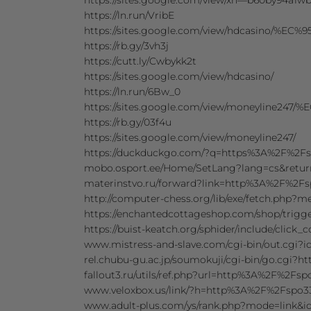
https://sites.google.com/view/xn—b60by94a1wbr
https://ln.run/VribE
https://sites.google.com/view/hdcasin
https://rb.gy/3vh3j
https://cutt.ly/Cwbykk2t
https://sites.google.com/view/hdcasino/
https://ln.run/6Bw_0
https://sites.google.com/view/moneyli
https://rb.gy/03f4u
https://sites.google.com/view/moneyline247/
https://duckduckgo.com/?q=https%3A%2F%2F
mobo.osport.ee/Home/SetLang?lang=cs&ret
materinstvo.ru/forward?link=http%3A%2F%2F
http://computer-chess.org/lib/exe/fetch.ph
https://enchantedcottageshop.com/shop/tri
https://buist-keatch.org/sphider/include/cli
www.mistress-and-slave.com/cgi-bin/out.cgi
rel.chubu-gu.ac.jp/soumokuji/cgi-bin/go.cg
fallout3.ru/utils/ref.php?url=http%3A%2F%2F
www.veloxbox.us/link/?h=http%3A%2F%2Fspo
www.adult-plus.com/ys/rank.php?mode=link