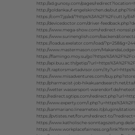
http://ad.gunosy.com/pages/redirect?location
http://goldankauf-engelskirchen.de/out.php?l
https://com7.jp/ad/?https%3A%2F%2Fcutt.ly/E4
http://devicedoctor.com/driver-feedback.php
https://www.mega-show.com/redirect-nonssl.p
https://www.surinenglish.com/backend/conect
https://loadus.exelator.com/load/?p=258&g=24
http://www.mastermason.com/MakandaLodge43
https://flamingo.moy.su/go?https%3A%2F%2Fcu
http://api.buu.ac.th/getip/?url=https%3A%2F%2F
http://t.raptorsmartadvisor.com/.lty?url=http
https://www.misadventures.com/buy.php?store
http://pharmacist-job-hikakuandsearch.net/cta
http://wetter.wassersport-warendorf.de/meteo
http://redirect.sgtips.com/redirect.php?url=h
http://www.experty.com/l.php?u=https%3A%2F%
http://sanmariano.lineameteo.it/plugins/stati
https://pvtistes.net/forum/redirect-to/?redire
https://www.katholische-sonntagszeitung.de
https://www.workplacefairness.org/link?firm=