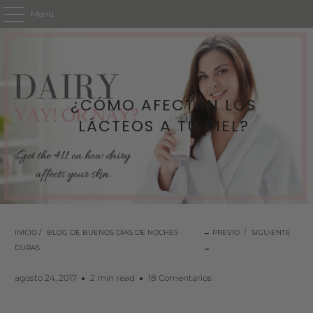
Menú
¿CÓMO AFECTAN LOS
LÁCTEOS A TU PIEL?
INICIO
/
BLOG DE BUENOS DÍAS DE NOCHES
← PREVIO
/
SIGUIENTE
DURAS
→
agosto 24, 2017
2 min read
18 Comentarios