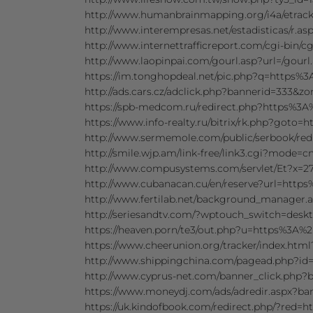
http://www.humanbrainmapping.org/i4a/etra
http://www.interempresas.net/estadisticas/r.
http://www.internettrafficreport.com/cgi-bin/
http://www.laopinpai.com/gourl.asp?url=/gour
https://im.tonghopdeal.net/pic.php?q=https%3
http://ads.cars.cz/adclick.php?bannerid=333&
https://spb-medcom.ru/redirect.php?https%3A
https://www.info-realty.ru/bitrix/rk.php?goto
http://www.sermemole.com/public/serbook/red
http://smile.wjp.am/link-free/link3.cgi?mode
http://www.compusystems.com/servlet/Et?x=27
http://www.cubanacan.cu/en/reserve?url=https
http://www.fertilab.net/background_manager
http://seriesandtv.com/?wptouch_switch=desk
https://heaven.porn/te3/out.php?u=https%3A%2
https://www.cheerunion.org/tracker/index.ht
http://www.shippingchina.com/pagead.php?i
http://www.cyprus-net.com/banner_click.php?
https://www.moneydj.com/ads/adredir.aspx?ba
https://uk.kindofbook.com/redirect.php/?red=