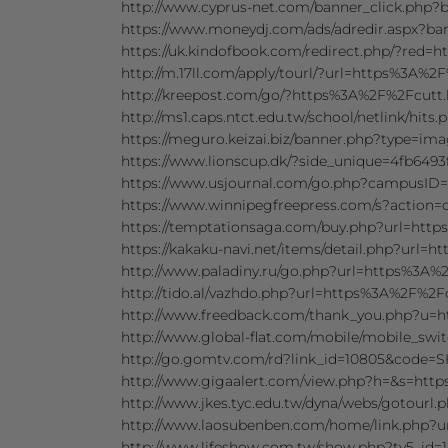
http://www.cyprus-net.com/banner_click.php?
https://www.moneydj.com/ads/adredir.aspx?ba
https://uk.kindofbook.com/redirect.php/?red=
http://m.17ll.com/apply/tourl/?url=https%3A%2F
http://kreepost.com/go/?https%3A%2F%2Fcutt.l
http://ms1.caps.ntct.edu.tw/school/netlink/hit
https://meguro.keizai.biz/banner.php?type=im
https://www.lionscup.dk/?side_unique=4fb649
https://www.usjournal.com/go.php?campusID=
https://www.winnipegfreepress.com/s?action
https://temptationsaga.com/buy.php?url=http
https://kakaku-navi.net/items/detail.php?url=
http://www.paladiny.ru/go.php?url=https%3A%2
http://tido.al/vazhdo.php?url=https%3A%2F%2Fc
http://www.freedback.com/thank_you.php?u=h
http://www.global-flat.com/mobile/mobile_swi
http://go.gomtv.com/rd?link_id=10805&code
http://www.gigaalert.com/view.php?h=&s=http
http://www.jkes.tyc.edu.tw/dyna/webs/gotourl
http://www.laosubenben.com/home/link.php?u
http://www.lifeshow.com.tw/show.php?ty5_id=