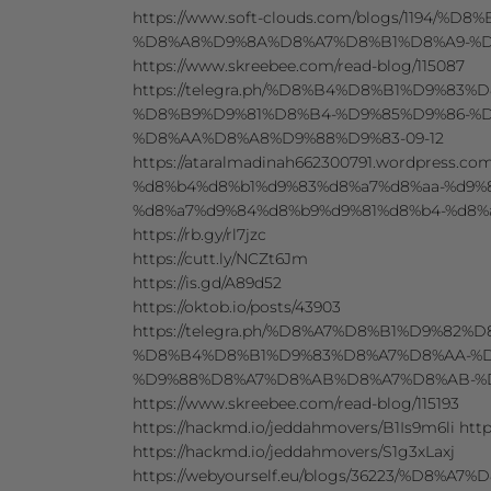
https://www.soft-clouds.com/blogs/1194/%
%D8%A8%D9%8A%D8%A7%D8%B1%D8%A9-%
https://www.skreebee.com/read-blog/115087
https://telegra.ph/%D8%B4%D8%B1%D9%83
%D8%B9%D9%81%D8%B4-%D9%85%D9%86-%
%D8%AA%D8%A8%D9%88%D9%83-09-12
https://ataralmadinah662300791.wordpress.
%d8%b4%d8%b1%d9%83%d8%a7%d8%aa-%d9%
%d8%a7%d9%84%d8%b9%d9%81%d8%b4-%d8%
https://rb.gy/rl7jzc
https://cutt.ly/NCZt6Jm
https://is.gd/A89d52
https://oktob.io/posts/43903
https://telegra.ph/%D8%A7%D8%B1%D9%82%
%D8%B4%D8%B1%D9%83%D8%A7%D8%AA-%D
%D9%88%D8%A7%D8%AB%D8%A7%D8%AB-%D
https://www.skreebee.com/read-blog/115193
https://hackmd.io/jeddahmovers/B1Is9m6li htt
https://hackmd.io/jeddahmovers/S1g3xLaxj
https://webyourself.eu/blogs/36223/%D8%