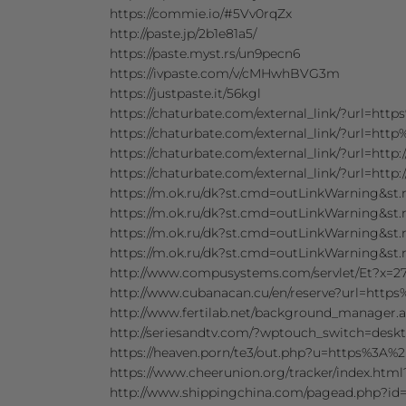
https://commie.io/#5Vv0rqZx
http://paste.jp/2b1e81a5/
https://paste.myst.rs/un9pecn6
https://ivpaste.com/v/cMHwhBVG3m
https://justpaste.it/56kgl
https://chaturbate.com/external_link/?url=
https://chaturbate.com/external_link/?url=
https://chaturbate.com/external_link/?url=ht
https://chaturbate.com/external_link/?url=htt
https://m.ok.ru/dk?st.cmd=outLinkWarning&
https://m.ok.ru/dk?st.cmd=outLinkWarning&
https://m.ok.ru/dk?st.cmd=outLinkWarning&st
https://m.ok.ru/dk?st.cmd=outLinkWarning&st.
http://www.compusystems.com/servlet/Et?x=27
http://www.cubanacan.cu/en/reserve?url=https
http://www.fertilab.net/background_manager
http://seriesandtv.com/?wptouch_switch=desk
https://heaven.porn/te3/out.php?u=https%3A%2
https://www.cheerunion.org/tracker/index.ht
http://www.shippingchina.com/pagead.php?i