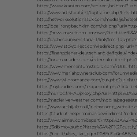
https://www.kranten.com/redirect/nd.html?u=
http://www.artistar.it/ext/topframe.php?link=
http://networksolutionssux.com/media/js/net
http://local.rongbachkim.com/rdr.php?url=htt
https://news.myseldon.com/away?to=https%3A
http://bachecauniversitaria.it/link/frm_top.ph
https://www.stcwdirect.com/redirect.php?url=
https://finanzplaner-deutschland.de/fpdeu/in
http://forum.vcoderz.com/externalredirect.ph
https://www.momentumstudio.com/?URL=http
http://www.mariahownersclub.com/forum/redir
http://www.wildromance.com/buy.php?url=ht
https://myfoodies.com/recipeprint.php?link=b
http://murloc.fr/HAL/proxy.php?url=https%3A%
http://mapleriverweather.com/mobile/pages/st
http://www.archijob.co.il/index/comp_websit
https://student-helpr.rminds.dev/redirect?red
http://www.airnav.com/depart?https%3A%2F%2F
https://3db.moy.su/go?https%3A%2F%2Fcutt.ly
https://bnc.lt/a/key_live_pgerP08EdSp0oA8