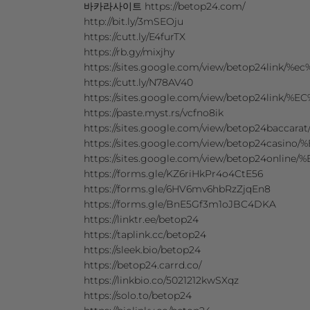
바카라사이트 https://betop24.com/
http://bit.ly/3mSEOju
https://cutt.ly/E4furTX
https://rb.gy/mixjhy
https://sites.google.com/view/betop24l
https://cutt.ly/N78AV40
https://sites.google.com/view/betop24
https://paste.myst.rs/vcfno8ik
https://sites.google.com/view/betop24baccar
https://sites.google.com/view/betop24casino
https://sites.google.com/view/betop24online
https://forms.gle/KZ6riHkPr4o4CtE56
https://forms.gle/6HV6mv6hbRzZjqEn8
https://forms.gle/BnE5Gf3m1oJBC4DKA
https://linktr.ee/betop24
https://taplink.cc/betop24
https://sleek.bio/betop24
https://betop24.carrd.co/
https://linkbio.co/5021212kwSXqz
https://solo.to/betop24