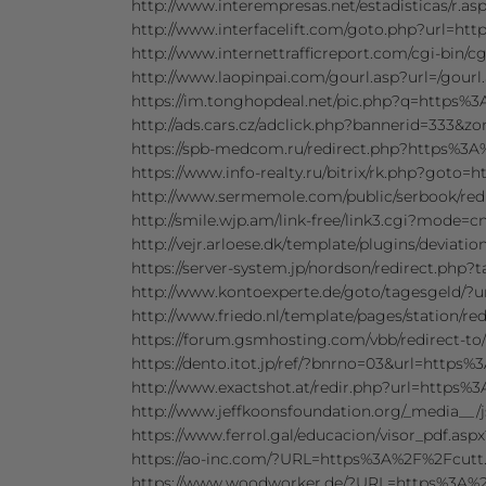
http://www.interempresas.net/estadisticas/r.
http://www.interfacelift.com/goto.php?url=ht
http://www.internettrafficreport.com/cgi-bin/
http://www.laopinpai.com/gourl.asp?url=/gour
https://im.tonghopdeal.net/pic.php?q=https%3
http://ads.cars.cz/adclick.php?bannerid=333&
https://spb-medcom.ru/redirect.php?https%3A
https://www.info-realty.ru/bitrix/rk.php?goto
http://www.sermemole.com/public/serbook/red
http://smile.wjp.am/link-free/link3.cgi?mode
http://vejr.arloese.dk/template/plugins/deviat
https://server-system.jp/nordson/redire
http://www.kontoexperte.de/goto/tagesgeld/?
http://www.friedo.nl/template/pages/station/r
https://forum.gsmhosting.com/vbb/redirect-to
https://dento.itot.jp/ref/?bnrno=03&url=https
http://www.exactshot.at/redir.php?url=https%
http://www.jeffkoonsfoundation.org/_media__
https://www.ferrol.gal/educacion/visor_pdf.as
https://ao-inc.com/?URL=https%3A%2F%2Fcutt.
https://www.woodworker.de/?URL=https%3A%2F