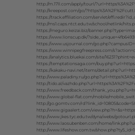
http://m.17ll.com/apply/tourl/?url=https%3A%2F
http://kreepost.com/go/?https%3A%2F%2Fcutt.l
https://track.effiliation.com/servlet/effi.red
http://ms1.caps.ntct.edu.tw/school/netlink/hit
https://meguro.keizai.biz/banner.php?type=im
https://www.lionscup.dk/?side_unique=4fb649
https://www.usjournal.com/go.php?campusID=
https://www.winnipegfreepress.com/s?action
https://analytics.bluekai.com/site/16231?ph
https://temptationsaga.com/buy.php?url=http
https://kakaku-navi.net/items/detail.php?url=
http://www.paladiny.ru/go.php?url=https%3A%2
http://tido.al/vazhdo.php?url=https%3A%2F%2Fc
http://www.freedback.com/thank_you.php?u=h
http://www.global-flat.com/mobile/mobile_swi
http://go.gomtv.com/rd?link_id=10805&code
http://www.gigaalert.com/view.php?h=&s=http
http://www.jkes.tyc.edu.tw/dyna/webs/gotourl
http://www.laosubenben.com/home/link.php?u
http://www.lifeshow.com.tw/show.php?ty5_id=