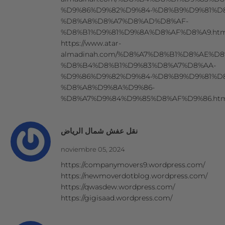
%D9%86%D9%82%D9%84-%D8%B9%D9%81%D
%D8%A8%D8%A7%D8%AD%D8%AF-
%D8%B1%D9%81%D9%8A%D8%AF%D8%A9.htm
https://www.atar-
almadinah.com/%D8%A7%D8%B1%D8%AE%D8
%D8%B4%D8%B1%D9%83%D8%A7%D8%AA-
%D9%86%D9%82%D9%84-%D8%B9%D9%81%D
%D8%A8%D9%8A%D9%86-
%D8%A7%D9%84%D9%85%D8%AF%D9%86.ht
نقل عفش شمال الرياض
noviembre 05, 2024
https://companymovers9.wordpress.com/
https://newmoverdotblog.wordpress.com/
https://qwasdew.wordpress.com/
https://gigisaad.wordpress.com/