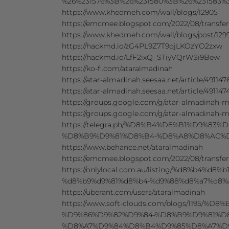
%26%231576%3B%26%231580%3B%26%231583%
https://www.khedmeh.com/wall/blogs/12905
https://emcmee.blogspot.com/2022/08/transfer
https://www.khedmeh.com/wall/blogs/post/129
https://hackmd.io/zG4PL9Z7T9qjLKOzYO2zxw
https://hackmd.io/LfF2ixQ_STiyVQrWSi9Bew
https://ko-fi.com/ataralmadinah
https://atar-almadinah.seesaa.net/article/4911
https://atar-almadinah.seesaa.net/article/49114
https://groups.google.com/g/atar-almadinah-
https://groups.google.com/g/atar-almadinah
https://telegra.ph/%D8%B4%D8%B1%D9%83
%D8%B9%D9%81%D8%B4-%D8%A8%D8%AC%D
https://www.behance.net/ataralmadinah
https://emcmee.blogspot.com/2022/08/transfer
https://onlylocal.com.au/listing/%d8%b4%
%d8%b9%d9%81%d8%b4-%d9%88%d8%a7%d8%
https://uberant.com/users/ataralmadinah
https://www.soft-clouds.com/blogs/1195/
%D9%86%D9%82%D9%84-%D8%B9%D9%81%D
%D8%A7%D9%84%D8%B4%D9%85%D8%A7%D