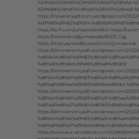
%D8%B4%D8%B1%D9%83%D8%A7%D8%AA-%D
%D9%88%D8%A7%D8%AB%D8%A7%D8%AB-%
https://moversriyadhcom.wordpress.com/20
%d9%86%d9%82%d9%84-%d8%b9%d9%81%d8%
https://ko-fi.com/jumperads49641 https://hack
https://hackmd.io/@jumperads/B1Z2f_Cgj
https://khairyayman85.wixsite.com/jumperads
https://allmoversinriyadh.wordpress.com/20
%d8%b4%d8%b1%d9%83%d8%a9-%d8%aa%d9%
%d8%a8%d9%8a%d9%86%d8%a8%d8%b9/
https://allmoversinriyadh.wordpress.com/20
%d8%b4%d8%b1%d9%83%d8%a9-%d8%aa%d9%
%d8%a8%d8%ae%d9%85%d9%8a%d8%b3-%d9%
https://allmoversinriyadh.wordpress.com/20
%d8%b4%d8%b1%d9%83%d8%a9-%d8%aa%d9%
%d8%a8%d8%a7%d9%84%d8%b1%d9%8a%d8%a
https://allmoversinriyadh.wordpress.com/2
%d8%b4%d8%b1%d9%83%d8%a9-%d8%aa%d9%
%d8%a8%d8%a7%d9%84%d8%b1%d9%8a%d8%a
https://www.atar-almadinah.com/%D8%B4
%D8%B9%D9%81%D8%B4-%D8%A8%D8%AC%