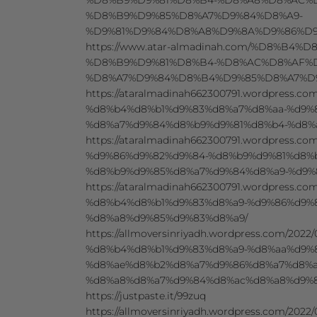
%D8%B9%D9%85%D8%A7%D9%84%D8%A9-
%D9%81%D9%84%D8%A8%D9%8A%D9%86%D9
https://www.atar-almadinah.com/%D8%B4
%D8%B9%D9%81%D8%B4-%D8%AC%D8%AF%
%D8%A7%D9%84%D8%B4%D9%85%D8%A7%D9
https://ataralmadinah662300791.wordpress.
%d8%b4%d8%b1%d9%83%d8%a7%d8%aa-%d9%
%d8%a7%d9%84%d8%b9%d9%81%d8%b4-%d8%
https://ataralmadinah662300791.wordpress.
%d9%86%d9%82%d9%84-%d8%b9%d9%81%d8%
%d8%b9%d9%85%d8%a7%d9%84%d8%a9-%d9%
https://ataralmadinah662300791.wordpress.
%d8%b4%d8%b1%d9%83%d8%a9-%d9%86%d9%
%d8%a8%d9%85%d9%83%d8%a9/
https://allmoversinriyadh.wordpress.com/2
%d8%b4%d8%b1%d9%83%d8%a9-%d8%aa%d9%
%d8%ae%d8%b2%d8%a7%d9%86%d8%a7%d8%a
%d8%a8%d8%a7%d9%84%d8%ac%d8%a8%d9%8
https://justpaste.it/99zuq
https://allmoversinriyadh.wordpress.com/2