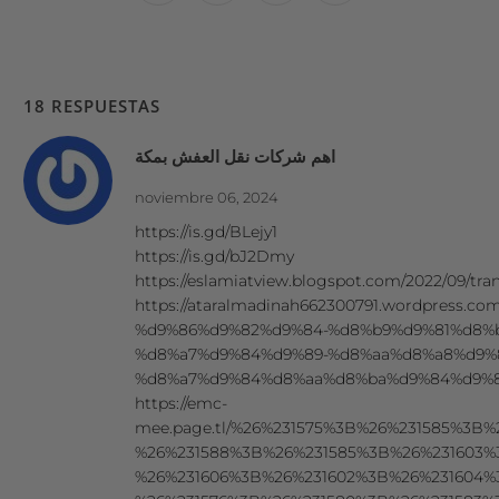
18 RESPUESTAS
اهم شركات نقل العفش بمكة
noviembre 06, 2024
https://is.gd/BLejy1
https://is.gd/bJ2Dmy
https://eslamiatview.blogspot.com/2022/09/tran
https://ataralmadinah662300791.wordpress.
%d9%86%d9%82%d9%84-%d8%b9%d9%81%d8%b
%d8%a7%d9%84%d9%89-%d8%aa%d8%a8%d9%
%d8%a7%d9%84%d8%aa%d8%ba%d9%84%d9%8
https://emc-
mee.page.tl/%26%231575%3B%26%231585%3B
%26%231588%3B%26%231585%3B%26%231603%
%26%231606%3B%26%231602%3B%26%231604%