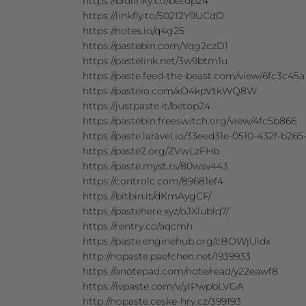
https://biolinky.co/betop24
https://linkfly.to/50212Y9UCdO
https://notes.io/q4g25
https://pastebin.com/Yqg2czD1
https://pastelink.net/3w9btm1u
https://paste.feed-the-beast.com/view/6fc3c45a
https://pasteio.com/xO4kpVtkWQ8W
https://justpaste.it/betop24
https://pastebin.freeswitch.org/view/4fc5b866
https://paste.laravel.io/33eed31e-0510-432f-b26
https://paste2.org/ZVwLzFHb
https://paste.myst.rs/80wsv443
https://controlc.com/89681ef4
https://bitbin.it/dKmAygCF/
https://pastehere.xyz/oJXlublq7/
https://rentry.co/aqcmh
https://paste.enginehub.org/cBOWjUldx
http://nopaste.paefchen.net/1939933
https://anotepad.com/note/read/y22eawf8
https://ivpaste.com/v/ylPwpbLVGA
http://nopaste.ceske-hry.cz/399193