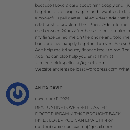
because I Love & care about him deeply and I j
together as a couple again and I want us to las
a powerful spell caster Called Priest Ade that 
relationship problem then Priest Ade told me 
me between 24hrs after he cast spell on him nev
my fiancé called me on the phone and told m
back and live happily together forever , Am so
Ade help me bring my finance back to me. Tha
Ade he can also help you Email him at
ancientspiritspellcast@gmail.com
Website ancientspellcast.wordpress.com Wha
ANITA DAVID
novembre 11, 2024
REAL ONLINE LOVE SPELL CASTER
DOCTOR IBRAHIM THAT BROUGHT BACK
MY EX LOVER YOU CAN EMAIL HIM on
doctoribrahimspellcaster@gmail.com