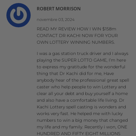
ROBERT MORRISON
novembre 03, 2024
READ MY REVIEW HOW I WIN $158m
CONTACT DR KACHI NOW FOR YOUR
OWN LOTTERY WINNING NUMBERS.
I was a gas station truck driver and I always
playing the SUPER LOTTO GAME, I’m here
to express my gratitude for the wonderful
thing that Dr Kachi did for me, Have
anybody hear of the professional great spell
caster who help people to win Lottery and
clear all your debt and buy yourself a home
and also have a comfortable life living. Dr
Kachi Lottery spell casting is wonders and
works very fast. He helped me with lucky
numbers to win a big money that changed
my life and my family. Recently i won, ONE
HUNDRED AND FIFTY EIGHT MILLIONS