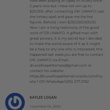
have been playing all types of lottery since
2 years now but i have not win up to
$20,000, after contacting DR. UWAIFO cast
the lottery spell and gave me the hot
figures. Behold, I won $230,000,000,00.
Now I am a living testimony of the good
work of DR UWAIFO. A gifted man with
great powers, it is my secret but I decided
to make the world aware of it as it might
be a help to any one who is interested, this
happened last week,you are free to contact
DR. UWAIFO via Email:
druwaifospelltemple@gmail.com or
contact his website:
https://druwaifospelltempl.wixsite.com/my-
site-1 OR WhatsApp:1(315) 277-2762
KAYLEE LOGAN
novembre 04, 2024