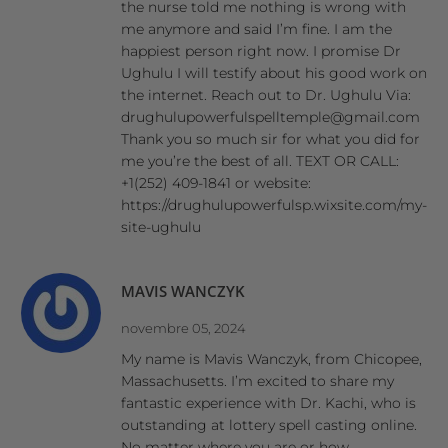
the nurse told me nothing is wrong with
me anymore and said I’m fine. I am the
happiest person right now. I promise Dr
Ughulu I will testify about his good work on
the internet. Reach out to Dr. Ughulu Via:
drughulupowerfulspelltemple@gmail.com
Thank you so much sir for what you did for
me you’re the best of all. TEXT OR CALL:
+1(252) 409-1841 or website:
https://drughulupowerfulsp.wixsite.com/my-
site-ughulu
MAVIS WANCZYK
novembre 05, 2024
My name is Mavis Wanczyk, from Chicopee,
Massachusetts. I’m excited to share my
fantastic experience with Dr. Kachi, who is
outstanding at lottery spell casting online.
No matter where you are or how