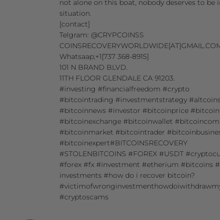
not alone on this boat, nobody deserves to be 
situation.
[contact]
Telgram: @CRYPCOINSS
COINSRECOVERYWORLDWIDE[AT]GMAIL.CO
Whatsaap;+1[737 368-8915]
101 N BRAND BLVD.
11TH FLOOR GLENDALE CA 91203.
#investing #financialfreedom #crypto
#bitcointrading #investmentstrategy #altcoin
#bitcoinnews #investor #bitcoinprice #bitcoi
#bitcoinexchange #bitcoinwallet #bitcoinco
#bitcoinmarket #bitcointrader #bitcoinbusine
#bitcoinexpert#BITCOINSRECOVERY
#STOLENBITCOINS #FOREX #USDT #cryptocu
#forex #fx #investment #etherium #bitcoins
investments #how do i recover bitcoin?
#victimofwronginvestmenthowdoiwithdrawm
#cryptoscams