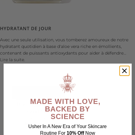
HYDRATANT DE JOUR
Avec une seule utilisation, vous tomberez amoureux de notre
hydratant quotidien à base d'aloe vera riche en émollients,
contenant de puissants antioxydants pour aider à défendre...
Lire la suite.
MADE WITH LOVE,
BACKED BY
SCIENCE
Usher In A New Era of Your Skincare
Routine For
10% Off
Now