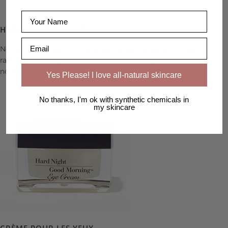
Name
HYDRATANT DE NUIT
Email
Notre formule de nuit luxueuse réhydrate, reconstitue et
rajeunit la peau grâce à une multitude d'ingrédients actifs,
notamment Gatuline® Age Defense, Gatuline®...
Lire la suite.
Yes Please! I love all-natural skincare
No thanks, I'm ok with synthetic chemicals in
my skincare