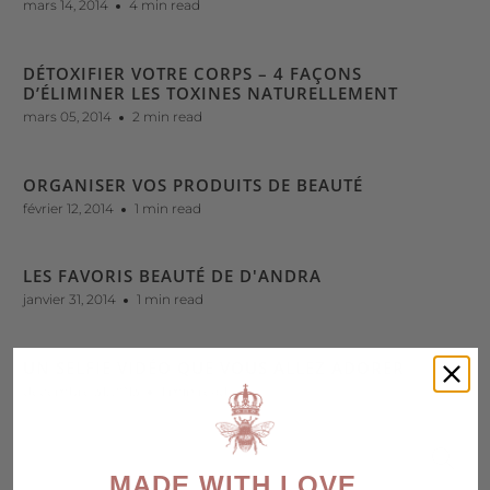
mars 14, 2014
4 min read
DÉTOXIFIER VOTRE CORPS – 4 FAÇONS
D’ÉLIMINER LES TOXINES NATURELLEMENT
mars 05, 2014
2 min read
ORGANISER VOS PRODUITS DE BEAUTÉ
février 12, 2014
1 min read
LES FAVORIS BEAUTÉ DE D'ANDRA
janvier 31, 2014
1 min read
UN SELFIE VIDÉO QUE VOUS ALLEZ ADORER
décembre 31, 2013
1 min read
MADE WITH LOVE,