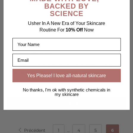
BACKED BY
SCIENCE
ARTICLES RÉCENTS
Usher In A New Era of Your Skincare
Routine For
10% Off
Now
CATÉGORIES
Name
JOIN OUR VIP CLUB
Email
Subscribe to our newsletter for sneak peeks at new
collections and early access to flash sales!
Yes Please! I love all-natural skincare
No thanks, I'm ok with synthetic chemicals in
my skincare
Précédent
1
…
4
5
6